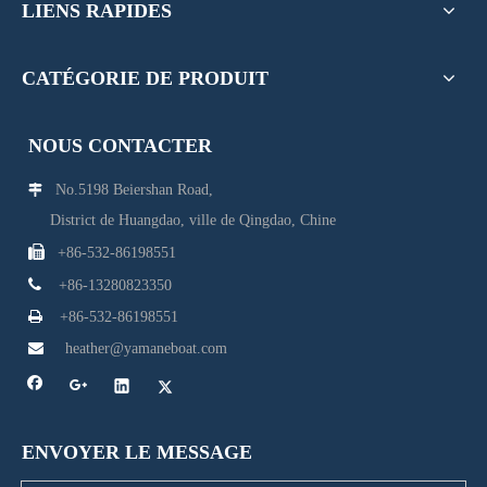
LIENS RAPIDES
CATÉGORIE DE PRODUIT
NOUS CONTACTER
No.5198 Beiershan Road,

District de Huangdao, ville de Qingdao, Chine

+86-532-86198551

+86-13280823350

+86-532-86198551

heather@yamaneboat.com
ENVOYER LE MESSAGE