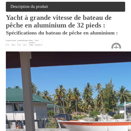
Description du produit
Yacht à grande vitesse de bateau de
pêche en aluminium de 32 pieds :
Spécifications du bateau de pêche en aluminium :
Longueur
Faisceau
Profondeu
Passagers
Moteur
Vitesse
r
maximum
9,7 m
2,69 m
1,35m
10-14
2*400ch
30 nœuds-45
nœuds