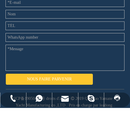
NOUS FAIRE PARVENIR
鲁ICP备19050478号
droits d'auteur

2019 Qingdao Yamane Ryu
heather@yamaneboat.com
+86-532-86198551
8613280823350
yamane-7
Facebook
Yacht Manufacturing co.,LTD .
Pris en charge par leadong
.
+86-13280823350