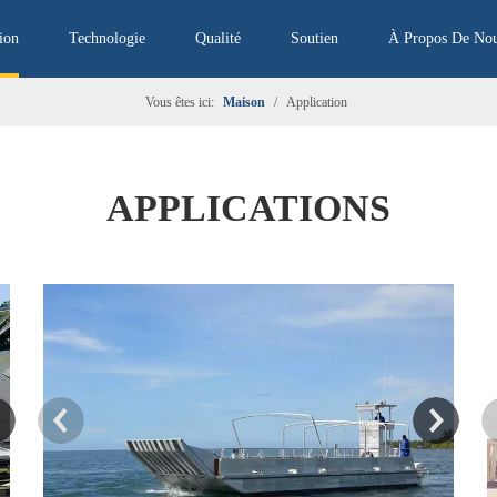
ion
Technologie
Qualité
Soutien
À Propos De No
Vous êtes ici:
Maison
/
Application
APPLICATIONS