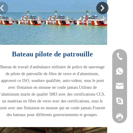
Bateau pilote de patrouille
+86-532-
Bateau de travail d'ambulance militaire de police de sauvetage
+86-132
8613280
de pilote de patrouille de fibre de verre et d'aluminium,
approuvé ce ISO, soudure qualifiée, auto-videur, sous le pont
heather@
avec flottaison en mousse ne coule jamais.Utilisez de
l'aluminium marin de qualité 5083 avec des certifications CCS,
yamane-7
un matériau en fibre de verre avec des certifications, sous le
pont avec une flottaison en mousse qui ne coule jamais.Fournir
des bateaux pour différents gouvernements et groupes.
Facebook