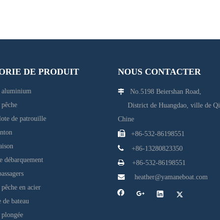
ORIE DE PRODUIT
NOUS CONTACTER
n aluminium
No.5198 Beiershan Road,

 pêche
District de Huangdao, ville de Q
ote de patrouille
Chine
onton

+86-532-86198551
aison

+86-13280823350
de débarquement

+86-532-86198551
passagers

heather@yamaneboat.com
 pêche en acier
 de bateau
 plongée